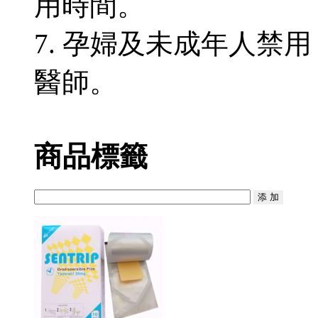
用時間。
7. 孕婦及未成年人禁
醫師。
商品標籤