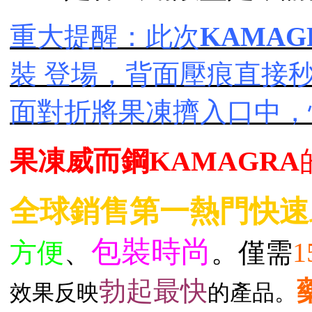
重大提醒：此次
KAMA
裝 登場，背面壓痕直接秒開
面對折將果凍擠入口中，
果凍威而鋼
KAMAGRA
全球銷售第一熱門快速
包裝時尚
方便
、
。僅需
勃起最快
效果反映
的產品。