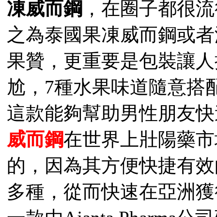
凍威而鋼
，在圈子都很流
之為泰國果凍威而鋼
或者
果贊，更重要是包裝讓人
尬，7種水果味道隨意搭
這款
能夠幫助男性朋友快
威而鋼
在世界上壯陽藥市
的，因為其方便快捷有效
多種，從而快速在亞洲獲