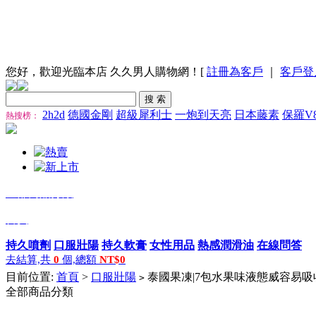
包裝絕對隱密外觀絕無相關之任何字樣，宅配人
您好，歡迎光臨本店 久久男人購物網！[
註冊為客戶
｜
客戶登
2h2d
德國金剛
超級犀利士
一炮到天亮
日本藤素
保羅V
熱搜榜：
全部商品分類
首頁
持久噴劑
口服壯陽
持久軟膏
女性用品
熱感潤滑油
在線問答
去結算,共
0
個,總額
NT$0
目前位置:
首頁
>
口服壯陽
泰國果凍|7包水果味液態威容易吸收J
>
全部商品分類