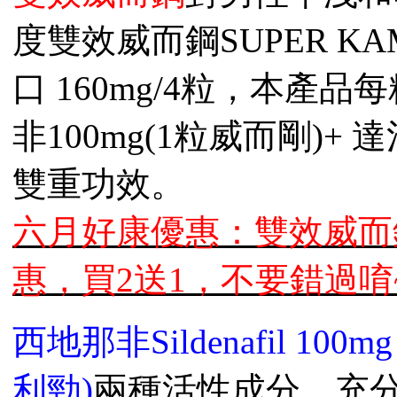
度雙效威而鋼SUPER KA
口
160mg/4粒，本產品每
非100mg(1粒威而剛)+
雙重功效。
六月好康優惠：
雙效
威而
惠，
買2送1，不要錯過唷~
西地那非Sildenafil 100
利勁)
兩種活性成分。充