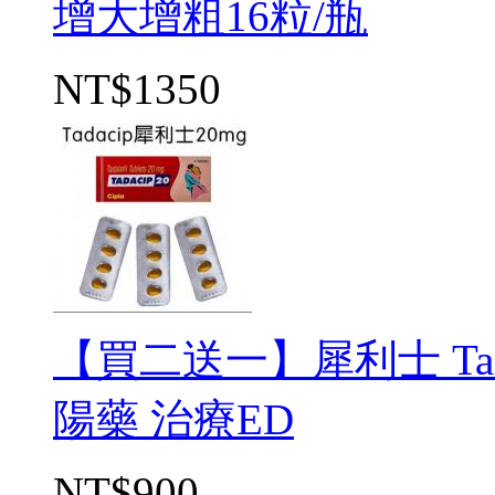
增大增粗16粒/瓶
NT$1350
【買二送一】犀利士 Tada
陽藥 治療ED
NT$900