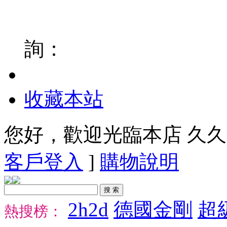
包裝絕對隱密外觀絕無相關之任何字樣，宅配人
詢：
收藏本站
您好，歡迎光臨本店 久久
客戶登入
]
購物說明
2h2d
德國金剛
超
熱搜榜：