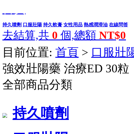
首頁
持久噴劑
口服壯陽
持久軟膏
女性用品
熱感潤滑油
在線問答
去結算,共
0
個,總額
NT$0
目前位置:
首頁
>
口服壯
強效壯陽藥 治療ED 30粒
全部商品分類
持久噴劑